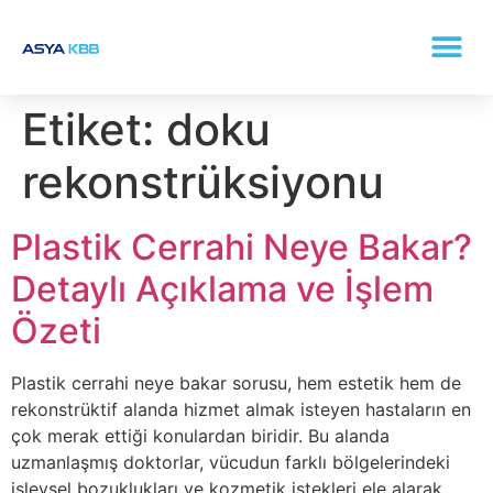
KONKA (BURUN ETI BÜYÜMESI) TEDAVISI
Etiket:
doku
rekonstrüksiyonu
Plastik Cerrahi Neye Bakar?
Detaylı Açıklama ve İşlem
Özeti
Plastik cerrahi neye bakar sorusu, hem estetik hem de
rekonstrüktif alanda hizmet almak isteyen hastaların en
çok merak ettiği konulardan biridir. Bu alanda
uzmanlaşmış doktorlar, vücudun farklı bölgelerindeki
işlevsel bozuklukları ve kozmetik istekleri ele alarak