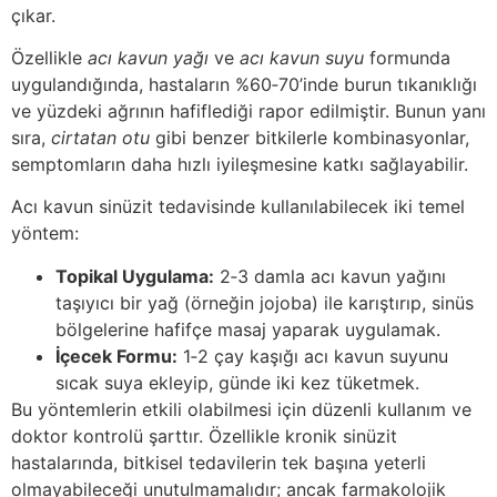
çıkar.
Özellikle
acı kavun yağı
ve
acı kavun suyu
formunda
uygulandığında, hastaların %60‑70’inde burun tıkanıklığı
ve yüzdeki ağrının hafiflediği rapor edilmiştir. Bunun yanı
sıra,
cirtatan otu
gibi benzer bitkilerle kombinasyonlar,
semptomların daha hızlı iyileşmesine katkı sağlayabilir.
Acı kavun sinüzit tedavisinde kullanılabilecek iki temel
yöntem:
Topikal Uygulama:
2‑3 damla acı kavun yağını
taşıyıcı bir yağ (örneğin jojoba) ile karıştırıp, sinüs
bölgelerine hafifçe masaj yaparak uygulamak.
İçecek Formu:
1‑2 çay kaşığı acı kavun suyunu
sıcak suya ekleyip, günde iki kez tüketmek.
Bu yöntemlerin etkili olabilmesi için düzenli kullanım ve
doktor kontrolü şarttır. Özellikle kronik sinüzit
hastalarında, bitkisel tedavilerin tek başına yeterli
olmayabileceği unutulmamalıdır; ancak farmakolojik