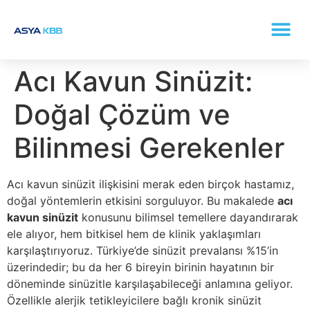
KONKA (BURUN ETI BÜYÜMESI) TEDAVISI
Acı Kavun Sinüzit:
Doğal Çözüm ve
Bilinmesi Gerekenler
Acı kavun sinüzit ilişkisini merak eden birçok hastamız,
doğal yöntemlerin etkisini sorguluyor. Bu makalede
acı
kavun sinüzit
konusunu bilimsel temellere dayandırarak
ele alıyor, hem bitkisel hem de klinik yaklaşımları
karşılaştırıyoruz. Türkiye’de sinüzit prevalansı %15’in
üzerindedir; bu da her 6 bireyin birinin hayatının bir
döneminde sinüzitle karşılaşabileceği anlamına geliyor.
Özellikle alerjik tetikleyicilere bağlı kronik sinüzit