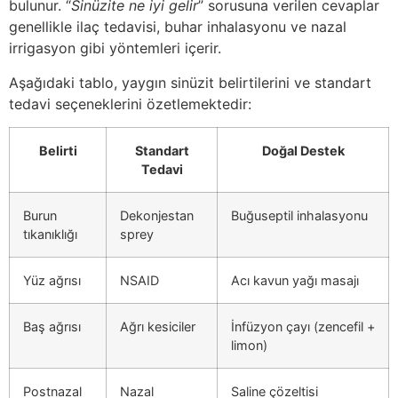
bulunur. “
Sinüzite ne iyi gelir
” sorusuna verilen cevaplar
genellikle ilaç tedavisi, buhar inhalasyonu ve nazal
irrigasyon gibi yöntemleri içerir.
Aşağıdaki tablo, yaygın sinüzit belirtilerini ve standart
tedavi seçeneklerini özetlemektedir:
Belirti
Standart
Doğal Destek
Tedavi
Burun
Dekonjestan
Buğuseptil inhalasyonu
tıkanıklığı
sprey
Yüz ağrısı
NSAID
Acı kavun yağı masajı
Baş ağrısı
Ağrı kesiciler
İnfüzyon çayı (zencefil +
limon)
Postnazal
Nazal
Saline çözeltisi