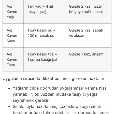
Acı
1 ml yağ + 4 ml
Günde 2 kez, nazal
Kavun
taşıyıcı yağ
bölgeye hafif masaj
Yağı
Acı
1 çay kaşığı su +
Günde 2 kez, sabah
Kavun
200 ml sıcak su
ve akşam
Suyu
Acı
1 çay kaşığı toz +
Günde 1 kez, akşam
Kavun
1 çorba kaşığı bal
Tozu
Uygulama sırasında dikkat edilmesi gereken noktalar:
Yağların cilde doğrudan uygulanması yanma hissi
yaratabilir; bu yüzden mutlaka taşıyıcı yağla
seyreltmek gerekir.
Sıcak suyla hazırlanmış içeceklerde aşırı sıcak
tüketim boğazı tahriş edebilir; ılık derecede içmek