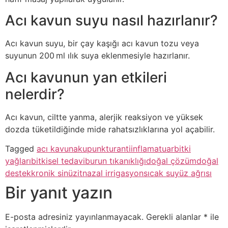
Acı kavun suyu nasıl hazırlanır?
Acı kavun suyu, bir çay kaşığı acı kavun tozu veya
suyunun 200 ml ılık suya eklenmesiyle hazırlanır.
Acı kavunun yan etkileri
nelerdir?
Acı kavun, ciltte yanma, alerjik reaksiyon ve yüksek
dozda tüketildiğinde mide rahatsızlıklarına yol açabilir.
Tagged
acı kavun
akupunktur
antiinflamatuar
bitki
yağları
bitkisel tedavi
burun tıkanıklığı
doğal çözüm
doğal
destek
kronik sinüzit
nazal irrigasyon
sıcak su
yüz ağrısı
Bir yanıt yazın
E-posta adresiniz yayınlanmayacak.
Gerekli alanlar
*
ile