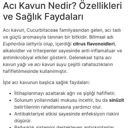
Acı Kavun Nedir? Özellikleri
ve Sağlık Faydaları
Acı kavun, Cucurbitaceae familyasından gelen, acı tadı
ve güçlü aromasıyla tanınan bir bitkidir. Bilimsel adı
Euphorbia lathyris
olup, içerdiği
citrus flavonoidleri
,
alkaloidler ve triterpenler sayesinde anti‑inflamatuar ve
antimikrobiyal etkiler gösterir. Geleneksel tıpta
acı
kavun yağı
ve
acı kavun suyu
çeşitli rahatsızlıkların
hafifletilmesinde kullanılmıştır.
İşte acı kavunun başlıca sağlık faydaları:
İltihaplanmayı azaltarak ağrı ve şişliği hafifletir.
Solunum yollarındaki mukusu inceltir, bu da
sinüzit
belirtilerinin rahatlamasına yardımcı olur.
Antibakteriyel etkisi sayesinde enfeksiyon riskini
düşürür.
Bağışıklık sistemini destekleyen antioksidanlar