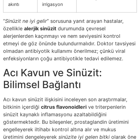
akıntı
irrigasyon
“
Sinüzit ne iyi gelir
” sorusuna yanıt arayan hastalar,
özellikle
alerjik sinüzit
durumunda çevresel
alerjenlerden kaçınmayı ve nem seviyesini kontrol
etmeyi de göz önünde bulundurmalıdır. Doktor tavsiyesi
olmadan antibiyotik kullanımı önerilmez; çünkü viral
enfeksiyonların çoğu antibiyotikle tedavi edilemez.
Acı Kavun ve Sinüzit:
Bilimsel Bağlantı
Acı kavun sinüzit ilişkisini inceleyen son araştırmalar,
bitkinin içerdiği
citrus flavonoidleri
ve triterpenlerin
sinüzit kaynaklı inflamasyonu azaltabildiğini
göstermektedir. Bu bileşenler, prostaglandin üretimini
engelleyerek iltihabı kontrol altına alır ve mukus
üretimini dengeleyerek
sinüzite iyi gelen bitki
olarak öne