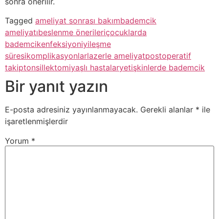
sonra önerilir.
Tagged
ameliyat sonrası bakım
bademcik
ameliyatı
beslenme önerileri
çocuklarda
bademcik
enfeksiyon
iyileşme
süresi
komplikasyonlar
lazerle ameliyat
postoperatif
takip
tonsillektomi
yaşlı hastalar
yetişkinlerde bademcik
Bir yanıt yazın
E-posta adresiniz yayınlanmayacak.
Gerekli alanlar
*
ile
işaretlenmişlerdir
Yorum
*