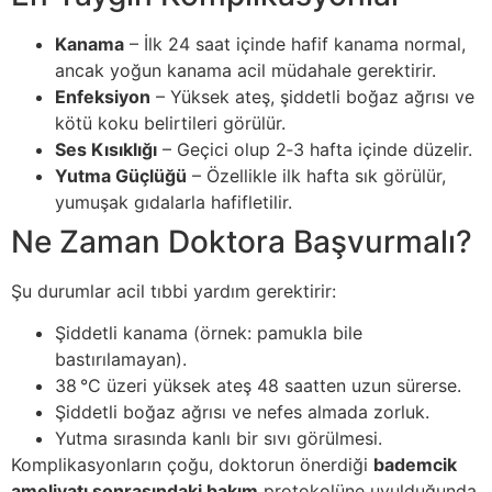
Kanama
– İlk 24 saat içinde hafif kanama normal,
ancak yoğun kanama acil müdahale gerektirir.
Enfeksiyon
– Yüksek ateş, şiddetli boğaz ağrısı ve
kötü koku belirtileri görülür.
Ses Kısıklığı
– Geçici olup 2‑3 hafta içinde düzelir.
Yutma Güçlüğü
– Özellikle ilk hafta sık görülür,
yumuşak gıdalarla hafifletilir.
Ne Zaman Doktora Başvurmalı?
Şu durumlar acil tıbbi yardım gerektirir:
Şiddetli kanama (örnek: pamukla bile
bastırılamayan).
38 °C üzeri yüksek ateş 48 saatten uzun sürerse.
Şiddetli boğaz ağrısı ve nefes almada zorluk.
Yutma sırasında kanlı bir sıvı görülmesi.
Komplikasyonların çoğu, doktorun önerdiği
bademcik
ameliyatı sonrasındaki bakım
protokolüne uyulduğunda