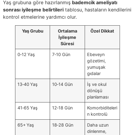
Yaş grubuna göre hazırlanmış
bademcik ameliyatı
sonrası iyileşme belirtileri
tablosu, hastaların kendilerini
kontrol etmelerine yardımcı olur.
Yaş Grubu
Ortalama
Özel Dikkat
İyileşme
Süresi
0‑12 Yaş
7‑10 Gün
Ebeveyn
gözetimi,
yumuşak
gıdalar
13‑40 Yaş
10‑14 Gün
İş ve okul
dönüşü
planlaması
41‑65 Yaş
12‑18 Gün
Komorbiditeleri
n kontrolü
65+ Yaş
18‑28 Gün
Daha uzun
dinlenme,