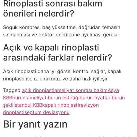
Rinoplasti sonrası bakım
önerileri nelerdir?
Soğuk kompres, baş yükseltme, doğrudan temasın
sınırlanması ve doktor önerilerine uyulması gerekir.
Açık ve kapalı rinoplasti
arasındaki farklar nelerdir?
Açık rinoplasti daha iyi görsel kontrol sağlar, kapalı
rinoplasti ise iz bırakmaz ve daha hızlı iyileşir.
Tagged
açık rinoplasti
ameliyat sonrası bakım
Asya
KBB
burun ameliyatı
burun estetiği
burun fiyatları
burun
şekli
İstanbul KBB
kapalı rinoplasti
revizyon
rinoplasti
septum deviasyonu
Bir yanıt yazın