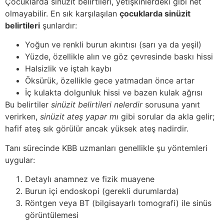
Çocuklarda sinüzit belirtileri, yetişkinlerdeki gibi net
olmayabilir. En sık karşılaşılan
çocuklarda sinüzit
belirtileri
şunlardır:
Yoğun ve renkli burun akıntısı (sarı ya da yeşil)
Yüzde, özellikle alın ve göz çevresinde baskı hissi
Halsizlik ve iştah kaybı
Öksürük, özellikle gece yatmadan önce artar
İç kulakta dolgunluk hissi ve bazen kulak ağrısı
Bu belirtiler
sinüzit belirtileri nelerdir
sorusuna yanıt
verirken,
sinüzit ateş yapar mı
gibi sorular da akla gelir;
hafif ateş sık görülür ancak yüksek ateş nadirdir.
Tanı sürecinde KBB uzmanları genellikle şu yöntemleri
uygular:
Detaylı anamnez ve fizik muayene
Burun içi endoskopi (gerekli durumlarda)
Röntgen veya BT (bilgisayarlı tomografi) ile sinüs
görüntülemesi