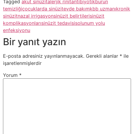
Tagged
akut sinüzit
alerjik rinit
antibiyotik
burun
temizliği
çocuklarda sinüzit
evde bakım
kbb uzmanı
kronik
sinüzit
nazal irrigasyon
sinüzit belirtileri
sinüzit
komplikasyonları
sinüzit tedavisi
solunum yolu
enfeksiyonu
Bir yanıt yazın
E-posta adresiniz yayınlanmayacak.
Gerekli alanlar
*
ile
işaretlenmişlerdir
Yorum
*