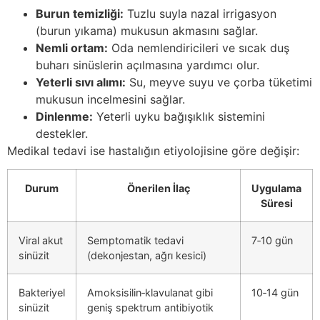
Burun temizliği:
Tuzlu suyla nazal irrigasyon
(burun yıkama) mukusun akmasını sağlar.
Nemli ortam:
Oda nemlendiricileri ve sıcak duş
buharı sinüslerin açılmasına yardımcı olur.
Yeterli sıvı alımı:
Su, meyve suyu ve çorba tüketimi
mukusun incelmesini sağlar.
Dinlenme:
Yeterli uyku bağışıklık sistemini
destekler.
Medikal tedavi ise hastalığın etiyolojisine göre değişir:
Durum
Önerilen İlaç
Uygulama
Süresi
Viral akut
Semptomatik tedavi
7‑10 gün
sinüzit
(dekonjestan, ağrı kesici)
Bakteriyel
Amoksisilin‑klavulanat gibi
10‑14 gün
sinüzit
geniş spektrum antibiyotik