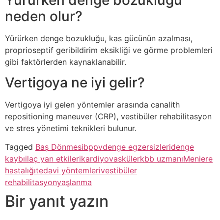
neden olur?
Yürürken denge bozukluğu, kas gücünün azalması,
proprioseptif geribildirim eksikliği ve görme problemleri
gibi faktörlerden kaynaklanabilir.
Vertigoya ne iyi gelir?
Vertigoya iyi gelen yöntemler arasında canalith
repositioning maneuver (CRP), vestibüler rehabilitasyon
ve stres yönetimi teknikleri bulunur.
Tagged
Baş Dönmesi
bppv
denge egzersizleri
denge
kaybı
ilaç yan etkileri
kardiyovasküler
kbb uzmanı
Meniere
hastalığı
tedavi yöntemleri
vestibüler
rehabilitasyon
yaşlanma
Bir yanıt yazın