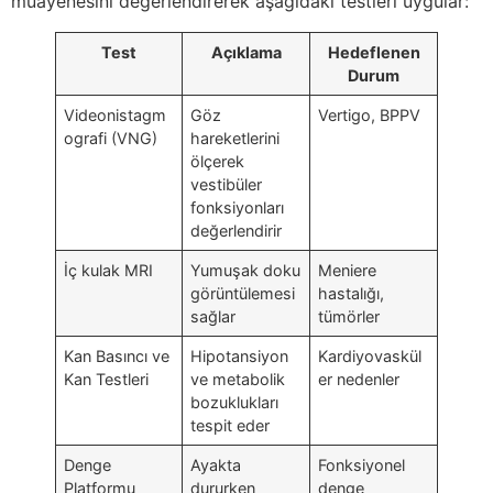
muayenesini değerlendirerek aşağıdaki testleri uygular:
Test
Açıklama
Hedeflenen
Durum
Videonistagm
Göz
Vertigo, BPPV
ografi (VNG)
hareketlerini
ölçerek
vestibüler
fonksiyonları
değerlendirir
İç kulak MRI
Yumuşak doku
Meniere
görüntülemesi
hastalığı,
sağlar
tümörler
Kan Basıncı ve
Hipotansiyon
Kardiyovaskül
Kan Testleri
ve metabolik
er nedenler
bozuklukları
tespit eder
Denge
Ayakta
Fonksiyonel
Platformu
dururken
denge