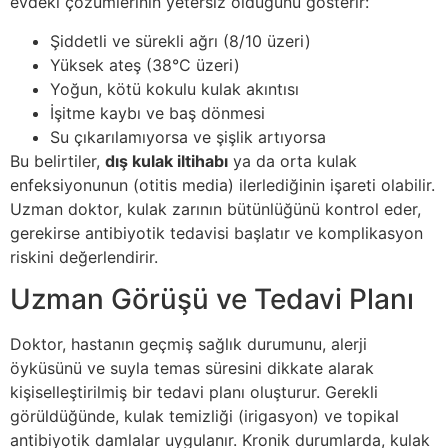
evdeki çözümlerinin yetersiz olduğunu gösterir:
Şiddetli ve sürekli ağrı (8/10 üzeri)
Yüksek ateş (38°C üzeri)
Yoğun, kötü kokulu kulak akıntısı
İşitme kaybı ve baş dönmesi
Su çıkarılamıyorsa ve şişlik artıyorsa
Bu belirtiler,
dış kulak iltihabı
ya da orta kulak
enfeksiyonunun (otitis media) ilerlediğinin işareti olabilir.
Uzman doktor, kulak zarının bütünlüğünü kontrol eder,
gerekirse antibiyotik tedavisi başlatır ve komplikasyon
riskini değerlendirir.
Uzman Görüşü ve Tedavi Planı
Doktor, hastanın geçmiş sağlık durumunu, alerji
öyküsünü ve suyla temas süresini dikkate alarak
kişiselleştirilmiş bir tedavi planı oluşturur. Gerekli
görüldüğünde, kulak temizliği (irigasyon) ve topikal
antibiyotik damlalar uygulanır. Kronik durumlarda, kulak