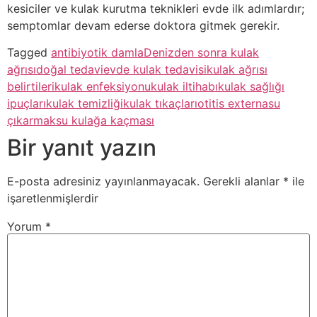
kesiciler ve kulak kurutma teknikleri evde ilk adımlardır;
semptomlar devam ederse doktora gitmek gerekir.
Tagged
antibiyotik damla
Denizden sonra kulak
ağrısı
doğal tedavi
evde kulak tedavisi
kulak ağrısı
belirtileri
kulak enfeksiyonu
kulak iltihabı
kulak sağlığı
ipuçları
kulak temizliği
kulak tıkaçları
otitis externa
su
çıkarmak
su kulağa kaçması
Bir yanıt yazın
E-posta adresiniz yayınlanmayacak.
Gerekli alanlar
*
ile
işaretlenmişlerdir
Yorum
*