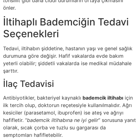
tonsillit
gibi daha ciddi durumların ortaya çıkmasını
önler.
İltihaplı Bademciğin Tedavi
Seçenekleri
Tedavi, iltihabın şiddetine, hastanın yaşı ve genel sağlık
durumuna göre değişir. Hafif vakalarda evde bakım
yeterli olabilir; şiddetli vakalarda ise medikal müdahale
şarttır.
İlaç Tedavisi
Antibiyotikler, bakteriyel kaynaklı
bademcik iltihabı
için
ilk tercih olup, doktorun reçetesiyle kullanılmalıdır. Ağrı
kesiciler (parasetamol, ibuprofen) ise ateş ve ağrıyı
hafifletir. “
bademcik iltihabına ne iyi gelir
” sorusuna yanıt
olarak, sıcak çorba ve tuzlu su gargarası da
semptomları hafifletebilir.