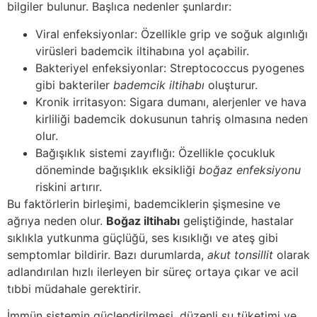
bilgiler bulunur. Başlıca nedenler şunlardır:
Viral enfeksiyonlar: Özellikle grip ve soğuk algınlığı
virüsleri bademcik iltihabına yol açabilir.
Bakteriyel enfeksiyonlar: Streptococcus pyogenes
gibi bakteriler
bademcik iltihabı
oluşturur.
Kronik irritasyon: Sigara dumanı, alerjenler ve hava
kirliliği bademcik dokusunun tahriş olmasına neden
olur.
Bağışıklık sistemi zayıflığı: Özellikle çocukluk
döneminde bağışıklık eksikliği
boğaz enfeksiyonu
riskini artırır.
Bu faktörlerin birleşimi, bademciklerin şişmesine ve
ağrıya neden olur.
Boğaz iltihabı
geliştiğinde, hastalar
sıklıkla yutkunma güçlüğü, ses kısıklığı ve ateş gibi
semptomlar bildirir. Bazı durumlarda,
akut tonsillit
olarak
adlandırılan hızlı ilerleyen bir süreç ortaya çıkar ve acil
tıbbi müdahale gerektirir.
İmmün sistemin güçlendirilmesi, düzenli su tüketimi ve