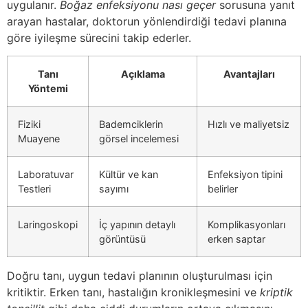
uygulanır.
Boğaz enfeksiyonu nası geçer
sorusuna yanıt
arayan hastalar, doktorun yönlendirdiği tedavi planına
göre iyileşme sürecini takip ederler.
Tanı
Açıklama
Avantajları
Yöntemi
Fiziki
Bademciklerin
Hızlı ve maliyetsiz
Muayene
görsel incelemesi
Laboratuvar
Kültür ve kan
Enfeksiyon tipini
Testleri
sayımı
belirler
Laringoskopi
İç yapının detaylı
Komplikasyonları
görüntüsü
erken saptar
Doğru tanı, uygun tedavi planının oluşturulması için
kritiktir. Erken tanı, hastalığın kronikleşmesini ve
kriptik