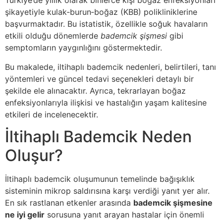
Türkiye’de yıllık olarak binlerce kişi boğaz enfeksiyonları
şikayetiyle kulak‑burun‑boğaz (KBB) polikliniklerine
başvurmaktadır. Bu istatistik, özellikle soğuk havaların
etkili olduğu dönemlerde
bademcik şişmesi
gibi
semptomların yaygınlığını göstermektedir.
Bu makalede, iltihaplı bademcik nedenleri, belirtileri, tanı
yöntemleri ve güncel tedavi seçenekleri detaylı bir
şekilde ele alınacaktır. Ayrıca, tekrarlayan boğaz
enfeksiyonlarıyla ilişkisi ve hastalığın yaşam kalitesine
etkileri de incelenecektir.
İltihaplı Bademcik Neden
Oluşur?
İltihaplı bademcik oluşumunun temelinde bağışıklık
sisteminin mikrop saldırısına karşı verdiği yanıt yer alır.
En sık rastlanan etkenler arasında
bademcik şişmesine
ne iyi gelir
sorusuna yanıt arayan hastalar için önemli