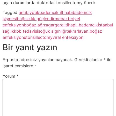
açan durumlarda doktorlar tonsillectomy önerir.
Tagged
antibiyotik
bademcik iltihabı
bademcik
şişmesi
bağışıklık güçlendirme
bakteriyel
enfeksiyon
boğaz ağrısı
gargara
iltihaplı bademcik
İstanbul
sağlık
kbb tedavisi
soğuk algınlığı
tekrarlayan boğaz
enfeksiyonu
tonsillectomy
viral enfeksiyon
Bir yanıt yazın
E-posta adresiniz yayınlanmayacak.
Gerekli alanlar
*
ile
işaretlenmişlerdir
Yorum
*