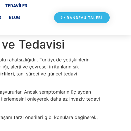
TEDAVILER
R
BLOG
RANDEVU TALEBI
i ve Tedavisi
u rahatsızlığıdır. Türkiye’de yetişkinlerin
ğı, alerji ve çevresel irritanların sık
irtileri
, tanı süreci ve güncel tedavi
a başvururlar. Ancak semptomların üç aydan
n ilerlemesini önleyerek daha az invaziv tedavi
 yaşam tarzı önerileri gibi konulara değinerek,