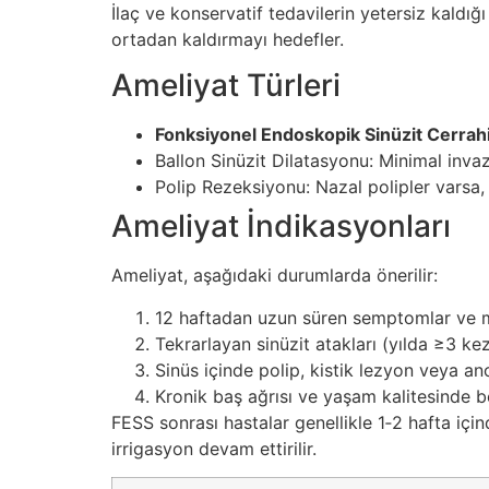
İlaç ve konservatif tedavilerin yetersiz kaldı
ortadan kaldırmayı hedefler.
Ameliyat Türleri
Fonksiyonel Endoskopik Sinüzit Cerrahi
Ballon Sinüzit Dilatasyonu: Minimal invazi
Polip Rezeksiyonu: Nazal polipler varsa, c
Ameliyat İndikasyonları
Ameliyat, aşağıdaki durumlarda önerilir:
12 haftadan uzun süren semptomlar ve m
Tekrarlayan sinüzit atakları (yılda ≥3 kez
Sinüs içinde polip, kistik lezyon veya ano
Kronik baş ağrısı ve yaşam kalitesinde be
FESS sonrası hastalar genellikle 1‑2 hafta için
irrigasyon devam ettirilir.