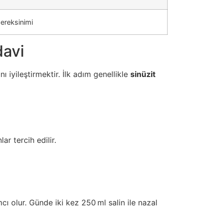
gereksinimi
davi
 iyileştirmektir. İlk adım genellikle
sinüzit
r tercih edilir.
ı olur. Günde iki kez 250 ml salin ile nazal