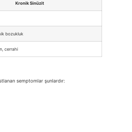
Kronik Sinüzit
omik bozukluk
n, cerrahi
rastlanan semptomlar şunlardır: