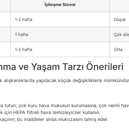
İyileşme Süresi
1‑2 hafta
Düşük
1 hafta
Çok dü
1‑2 hafta
Orta
nma ve Yaşam Tarzı Önerileri
k alışkanlıklarda yapılacak küçük değişikliklerle mümkündür.
a tutun; çok kuru hava mukusun kurumasına, çok nemli hava
 için HEPA filtreli hava temizleyiciler kullanın.
kaçının; bu maddeler sinüs mukozasını tahriş eder.