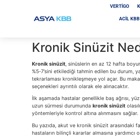
VERTIGO
K
ACIL KBB
Kronik Sinüzit Nedi
Kronik sinüzit
, sinüslerin en az 12 hafta boyun
%5‑7’sini etkilediği tahmin edilen bu durum, yaşa
tekrarlaması kronikleşmeye yol açar. Bu makal
seçenekleri ayrıntılı olarak ele alınacaktır.
İlk aşamada hastalar genellikle baş ağrısı, yü
uzun sürmesi durumunda
kronik sinüzit
olasıl
yöntemleriyle kontrol altına alınmasını sağlar.
Bu yazıda, akut ve kronik sinüzit arasındaki fa
hastaların bilinçli kararlar almasına yardımcı