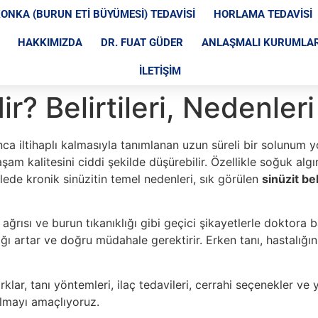
ONKA (BURUN ETI BÜYÜMESI) TEDAVISI
HORLAMA TEDAVISI
HAKKIMIZDA
DR. FUAT GÜDER
ANLAŞMALI KURUMLA
İLETIŞIM
r? Belirtileri, Nedenler
ca iltihaplı kalmasıyla tanımlanan uzun süreli bir solunum yol
m kalitesini ciddi şekilde düşürebilir. Özellikle soğuk algınlı
ede kronik sinüzitin temel nedenleri, sık görülen
sinüzit bel
z ağrısı ve burun tıkanıklığı gibi geçici şikayetlerle doktor
ığı artar ve doğru müdahale gerektirir. Erken tanı, hastalığı
rklar, tanı yöntemleri, ilaç tedavileri, cerrahi seçenekler ve
 olmayı amaçlıyoruz.