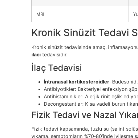
MRI
Y
Kronik Sinüzit Tedavi S
Kronik sinüzit tedavisinde amaç, inflamasyonu 
ilacı
tedavisidir.
İlaç Tedavisi
İntranasal kortikosteroidler
: Budesonid,
Antibiyotikler: Bakteriyel enfeksiyon şüph
Antihistaminikler: Alerjik rinit eşlik ediyo
Decongestantlar: Kısa vadeli burun tıkanık
Fizik Tedavi ve Nazal Yık
Fizik tedavi kapsamında, tuzlu su (salin) solü
yıkama, semptomların %70‑80’inde iyileşme sa