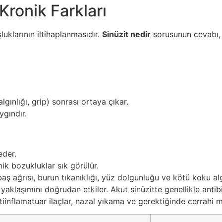
Kronik Farkları
uklarının iltihaplanmasıdır.
Sinüzit nedir
sorusunun cevabı, i
gınlığı, grip) sonrası ortaya çıkar.
ygındır.
eder.
mik bozukluklar sık görülür.
 baş ağrısı, burun tıkanıklığı, yüz dolgunluğu ve kötü koku alg
yaklaşımını doğrudan etkiler. Akut sinüzitte genellikle antib
tiinflamatuar ilaçlar, nazal yıkama ve gerektiğinde cerrahi m