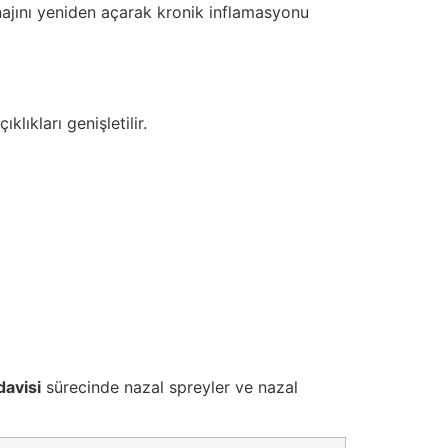
najını yeniden açarak kronik inflamasyonu
lıkları genişletilir.
davisi
sürecinde nazal spreyler ve nazal