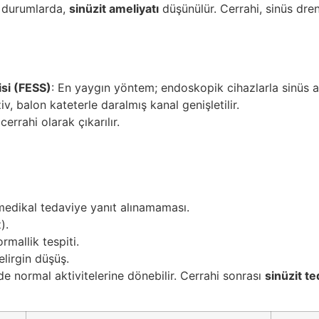
ğı durumlarda,
sinüzit ameliyatı
düşünülür. Cerrahi, sinüs dre
si (FESS)
: En yaygın yöntem; endoskopik cihazlarla sinüs açık
v, balon kateterle daralmış kanal genişletilir.
errahi olarak çıkarılır.
edikal tedaviye yanıt alınamaması.
).
rmallik tespiti.
lirgin düşüş.
de normal aktivitelerine dönebilir. Cerrahi sonrası
sinüzit te