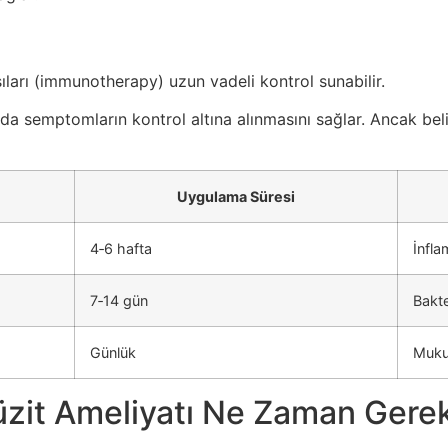
 aşıları (immunotherapy) uzun vadeli kontrol sunabilir.
da semptomların kontrol altına alınmasını sağlar. Ancak bel
Uygulama Süresi
4‑6 hafta
İnfl
7‑14 gün
Bakte
Günlük
Mukus
zit Ameliyatı Ne Zaman Gerek