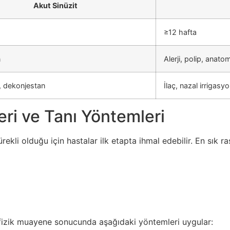
Akut Sinüzit
≥12 hafta
n
Alerji, polip, anat
k, dekonjestan
İlaç, nazal irrigasyo
leri ve Tanı Yöntemleri
rekli olduğu için hastalar ilk etapta ihmal edebilir. En sık 
 fizik muayene sonucunda aşağıdaki yöntemleri uygular: