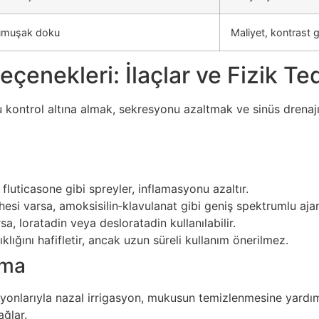
umuşak doku
Maliyet, kontrast 
eçenekleri: İlaçlar ve Fizik Te
kontrol altına almak, sekresyonu azaltmak ve sinüs drenajını
 fluticasone gibi spreyler, inflamasyonu azaltır.
esi varsa, amoksisilin‑klavulanat gibi geniş spektrumlu ajanla
rsa, loratadin veya desloratadin kullanılabilir.
lığını hafifletir, ancak uzun süreli kullanım önerilmez.
ama
syonlarıyla nazal irrigasyon, mukusun temizlenmesine yardımc
ğlar.