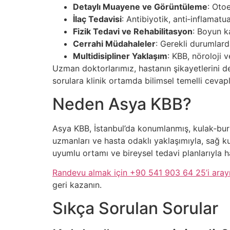
Detaylı Muayene ve Görüntüleme
: Oto
İlaç Tedavisi
: Antibiyotik, anti‑inflamatua
Fizik Tedavi ve Rehabilitasyon
: Boyun k
Cerrahi Müdahaleler
: Gerekli durumlard
Multidisipliner Yaklaşım
: KBB, nöroloji 
Uzman doktorlarımız, hastanın şikayetlerini deta
sorulara klinik ortamda bilimsel temelli cevapla
Neden Asya KBB?
Asya KBB, İstanbul’da konumlanmış, kulak‑buru
uzmanları ve hasta odaklı yaklaşımıyla, sağ kul
uyumlu ortamı ve bireysel tedavi planlarıyla h
Randevu almak için +90 541 903 64 25’i aray
geri kazanın.
Sıkça Sorulan Sorular