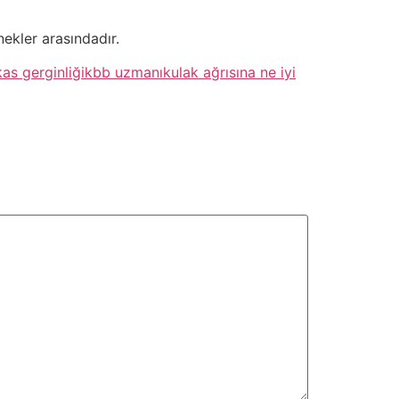
ekler arasındadır.
kas gerginliği
kbb uzmanı
kulak ağrısına ne iyi