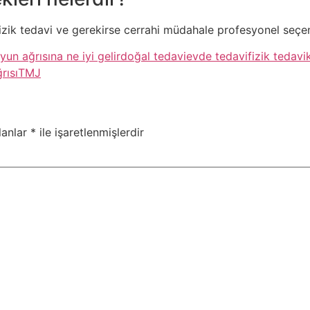
fizik tedavi ve gerekirse cerrahi müdahale profesyonel seçen
yun ağrısına ne iyi gelir
doğal tedavi
evde tedavi
fizik tedavi
rısı
TMJ
lanlar
*
ile işaretlenmişlerdir