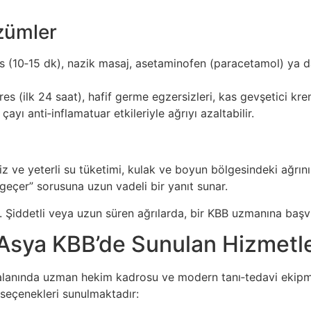
zümler
s (10‑15 dk), nazik masaj, asetaminofen (paracetamol) ya da
s (ilk 24 saat), hafif germe egzersizleri, kas gevşetici kre
çayı anti‑inflamatuar etkileriyle ağrıyı azaltabilir.
z ve yeterli su tüketimi, kulak ve boyun bölgesindeki ağrını
geçer” sorusuna uzun vadeli bir yanıt sunar.
dur. Şiddetli veya uzun süren ağrılarda, bir KBB uzmanına baş
 Asya KBB’de Sunulan Hizmetl
 alanında uzman hekim kadrosu ve modern tanı‑tedavi ekipm
i seçenekleri sunulmaktadır: