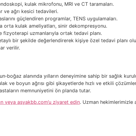
endoskopi, kulak mikrofonu, MRI ve CT taramaları.
r ve ağrı kesici tedavileri.
aslarını güçlendiren programlar, TENS uygulamaları.
a orta kulak ameliyatları, sinir dekompresyonu.
ve fizyoterapi uzmanlarıyla ortak tedavi planı.
ylı bir şekilde değerlendirerek kişiye özel tedavi planı oluşt
r verilir.
n‑boğaz alanında yılların deneyimine sahip bir sağlık kurul
ak ve boyun ağrısı gibi şikayetlerde hızlı ve etkili çözümler
astaların memnuniyetini ön planda tutar.
ın veya asyakbb.com’u ziyaret edin
. Uzman hekimlerimizle ağ