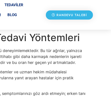
TEDAVILER
R
BLOG
RANDEVU TALEBI
Tedavi Yöntemleri
 deneyimlemektedir. Bu tür ağrılar, yalnızca
iltihabı gibi daha karmaşık nedenlerin işareti
edir ve bu oran her geçen yıl artmaktadır.
 yöntemler ve uzman hekim müdahalesi
rularına yanıt arayan hastalar için pratik
n, semptomlarınızı göz ardı etmeyin; erken tanı