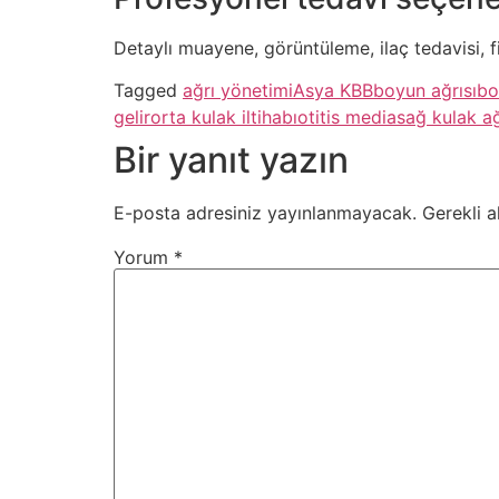
Detaylı muayene, görüntüleme, ilaç tedavisi, 
Tagged
ağrı yönetimi
Asya KBB
boyun ağrısı
bo
gelir
orta kulak iltihabı
otitis media
sağ kulak ağ
Bir yanıt yazın
E-posta adresiniz yayınlanmayacak.
Gerekli a
Yorum
*