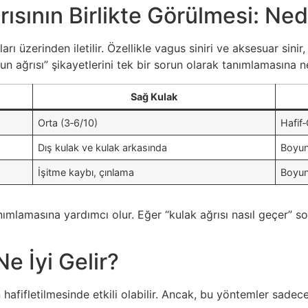
sının Birlikte Görülmesi: Nede
rı üzerinden iletilir. Özellikle vagus siniri ve aksesuar sini
un ağrısı” şikayetlerini tek bir sorun olarak tanımlamasına n
Sağ Kulak
Orta (3‑6/10)
Hafif‑
Dış kulak ve kulak arkasında
Boyun 
İşitme kaybı, çınlama
Boyun
nımlamasına yardımcı olur. Eğer “kulak ağrısı nasıl geçer” so
e İyi Gelir?
hafifletilmesinde etkili olabilir. Ancak, bu yöntemler sadece