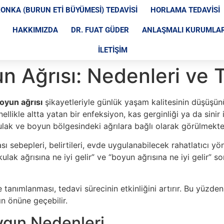
ONKA (BURUN ETI BÜYÜMESI) TEDAVISI
HORLAMA TEDAVISI
HAKKIMIZDA
DR. FUAT GÜDER
ANLAŞMALI KURUMLA
İLETIŞIM
n Ağrısı: Nedenleri ve 
oyun ağrısı
şikayetleriyle günlük yaşam kalitesinin düşüşünü
ellikle altta yatan bir enfeksiyon, kas gerginliği ya da sinir 
i kulak ve boyun bölgesindeki ağrılara bağlı olarak görülmekt
sı sebepleri, belirtileri, evde uygulanabilecek rahatlatıcı
kulak ağrısına ne iyi gelir” ve “boyun ağrısına ne iyi gelir” so
 tanımlanması, tedavi sürecinin etkinliğini artırır. Bu yüzde
n önüne geçebilir.
ygın Nedenleri