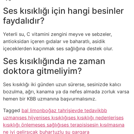
Ses kısıklığı için hangi besinler
faydalıdır?
Yeterli su, C vitamini zengini meyve ve sebzeler,
antioksidan içeren gıdalar ve baharatlı, asidik
içeceklerden kaçınmak ses sağlığına destek olur.
Ses kısıklığında ne zaman
doktora gitmeliyim?
Ses kısıklığı iki günden uzun sürerse, sesinizde kalıcı
bozulma, ağrı, kanama ya da nefes almada zorluk varsa
hemen bir KBB uzmanına başvurmalısınız.
Tagged
bal limon
boğaz tahrişi
evde tedavi
kbb
uzmanı
ses hijyeni
ses kısıklığı
ses kısıklığı nedenleri
ses
kısıklığı önleme
ses sağlığı
ses terapisi
sesin kısılmasına
ne iyi gelir
sıcak buhar
tuzlu su gargara