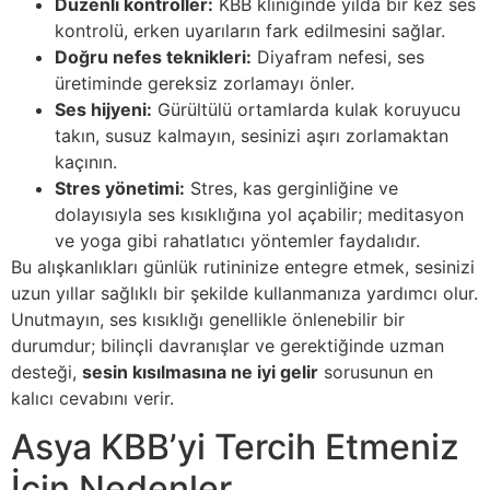
Düzenli kontroller:
KBB kliniğinde yılda bir kez ses
kontrolü, erken uyarıların fark edilmesini sağlar.
Doğru nefes teknikleri:
Diyafram nefesi, ses
üretiminde gereksiz zorlamayı önler.
Ses hijyeni:
Gürültülü ortamlarda kulak koruyucu
takın, susuz kalmayın, sesinizi aşırı zorlamaktan
kaçının.
Stres yönetimi:
Stres, kas gerginliğine ve
dolayısıyla ses kısıklığına yol açabilir; meditasyon
ve yoga gibi rahatlatıcı yöntemler faydalıdır.
Bu alışkanlıkları günlük rutininize entegre etmek, sesinizi
uzun yıllar sağlıklı bir şekilde kullanmanıza yardımcı olur.
Unutmayın, ses kısıklığı genellikle önlenebilir bir
durumdur; bilinçli davranışlar ve gerektiğinde uzman
desteği,
sesin kısılmasına ne iyi gelir
sorusunun en
kalıcı cevabını verir.
Asya KBB’yi Tercih Etmeniz
İçin Nedenler