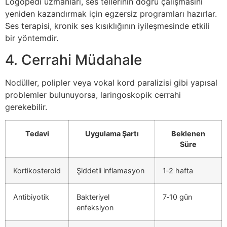
Logopedi uzmanları, ses tellerinin doğru çalışmasını
yeniden kazandırmak için egzersiz programları hazırlar.
Ses terapisi, kronik ses kısıklığının iyileşmesinde etkili
bir yöntemdir.
4. Cerrahi Müdahale
Nodüller, polipler veya vokal kord paralizisi gibi yapısal
problemler bulunuyorsa, laringoskopik cerrahi
gerekebilir.
Tedavi
Uygulama Şartı
Beklenen
Süre
Kortikosteroid
Şiddetli inflamasyon
1‑2 hafta
Antibiyotik
Bakteriyel
7‑10 gün
enfeksiyon