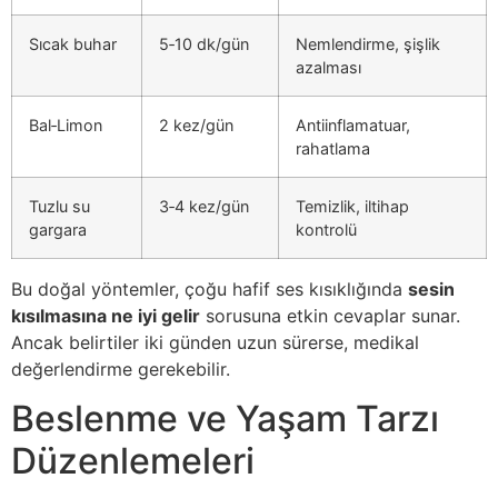
Sıcak buhar
5‑10 dk/gün
Nemlendirme, şişlik
azalması
Bal‑Limon
2 kez/gün
Antiinflamatuar,
rahatlama
Tuzlu su
3‑4 kez/gün
Temizlik, iltihap
gargara
kontrolü
Bu doğal yöntemler, çoğu hafif ses kısıklığında
sesin
kısılmasına ne iyi gelir
sorusuna etkin cevaplar sunar.
Ancak belirtiler iki günden uzun sürerse, medikal
değerlendirme gerekebilir.
Beslenme ve Yaşam Tarzı
Düzenlemeleri