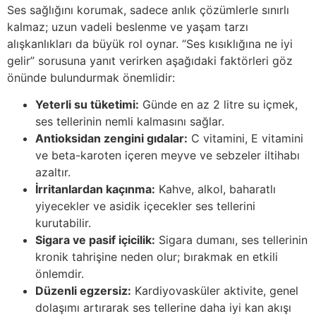
Ses sağlığını korumak, sadece anlık çözümlerle sınırlı
kalmaz; uzun vadeli beslenme ve yaşam tarzı
alışkanlıkları da büyük rol oynar. “Ses kısıklığına ne iyi
gelir” sorusuna yanıt verirken aşağıdaki faktörleri göz
önünde bulundurmak önemlidir:
Yeterli su tüketimi:
Günde en az 2 litre su içmek,
ses tellerinin nemli kalmasını sağlar.
Antioksidan zengini gıdalar:
C vitamini, E vitamini
ve beta-karoten içeren meyve ve sebzeler iltihabı
azaltır.
İrritanlardan kaçınma:
Kahve, alkol, baharatlı
yiyecekler ve asidik içecekler ses tellerini
kurutabilir.
Sigara ve pasif içicilik:
Sigara dumanı, ses tellerinin
kronik tahrişine neden olur; bırakmak en etkili
önlemdir.
Düzenli egzersiz:
Kardiyovasküler aktivite, genel
dolaşımı artırarak ses tellerine daha iyi kan akışı