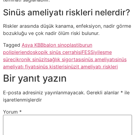
Sinüs ameliyatı riskleri nelerdir?
Riskler arasında düşük kanama, enfeksiyon, nadir görme
bozukluğu ve çok nadir ölüm riski bulunur.
Tagged
Asya KBB
balon sinoplasti
burun
polipleri
endoskopik sinüs cerrahisi
FESS
iyileşme
süreci
kronik sinüzit
sağlık sigortası
sinüs ameliyatı
sinüs
ameliyatı fiyatı
sinüs kistleri
sinüzit ameliyatı riskleri
Bir yanıt yazın
E-posta adresiniz yayınlanmayacak.
Gerekli alanlar
*
ile
işaretlenmişlerdir
Yorum
*