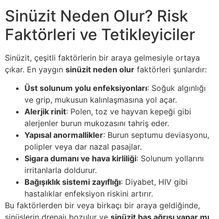
Sinüzit Neden Olur? Risk
Faktörleri ve Tetikleyiciler
Sinüzit, çeşitli faktörlerin bir araya gelmesiyle ortaya
çıkar. En yaygın
sinüzit neden olur
faktörleri şunlardır:
Üst solunum yolu enfeksiyonları
: Soğuk algınlığı
ve grip, mukusun kalınlaşmasına yol açar.
Alerjik rinit
: Polen, toz ve hayvan kepeği gibi
alerjenler burun mukozasını tahriş eder.
Yapısal anormallikler
: Burun septumu deviasyonu,
polipler veya dar nazal pasajlar.
Sigara dumanı ve hava kirliliği
: Solunum yollarını
irritanlarla doldurur.
Bağışıklık sistemi zayıflığı
: Diyabet, HIV gibi
hastalıklar enfeksiyon riskini artırır.
Bu faktörlerden bir veya birkaçı bir araya geldiğinde,
sinüslerin drenajı bozulur ve
sinüzit baş ağrısı yapar mı