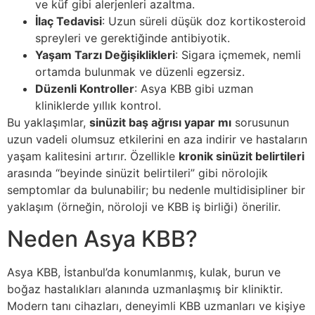
ve küf gibi alerjenleri azaltma.
İlaç Tedavisi
: Uzun süreli düşük doz kortikosteroid
spreyleri ve gerektiğinde antibiyotik.
Yaşam Tarzı Değişiklikleri
: Sigara içmemek, nemli
ortamda bulunmak ve düzenli egzersiz.
Düzenli Kontroller
: Asya KBB gibi uzman
kliniklerde yıllık kontrol.
Bu yaklaşımlar,
sinüzit baş ağrısı yapar mı
sorusunun
uzun vadeli olumsuz etkilerini en aza indirir ve hastaların
yaşam kalitesini artırır. Özellikle
kronik sinüzit belirtileri
arasında “beyinde sinüzit belirtileri” gibi nörolojik
semptomlar da bulunabilir; bu nedenle multidisipliner bir
yaklaşım (örneğin, nöroloji ve KBB iş birliği) önerilir.
Neden Asya KBB?
Asya KBB, İstanbul’da konumlanmış, kulak, burun ve
boğaz hastalıkları alanında uzmanlaşmış bir kliniktir.
Modern tanı cihazları, deneyimli KBB uzmanları ve kişiye