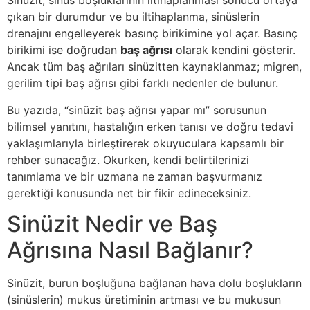
Sinüzit, sinüs boşluklarının iltihaplanması sonucu ortaya
çıkan bir durumdur ve bu iltihaplanma, sinüslerin
drenajını engelleyerek basınç birikimine yol açar. Basınç
birikimi ise doğrudan
baş ağrısı
olarak kendini gösterir.
Ancak tüm baş ağrıları sinüzitten kaynaklanmaz; migren,
gerilim tipi baş ağrısı gibi farklı nedenler de bulunur.
Bu yazıda, “sinüzit baş ağrısı yapar mı” sorusunun
bilimsel yanıtını, hastalığın erken tanısı ve doğru tedavi
yaklaşımlarıyla birleştirerek okuyuculara kapsamlı bir
rehber sunacağız. Okurken, kendi belirtilerinizi
tanımlama ve bir uzmana ne zaman başvurmanız
gerektiği konusunda net bir fikir edineceksiniz.
Sinüzit Nedir ve Baş
Ağrısına Nasıl Bağlanır?
Sinüzit, burun boşluğuna bağlanan hava dolu boşlukların
(sinüslerin) mukus üretiminin artması ve bu mukusun