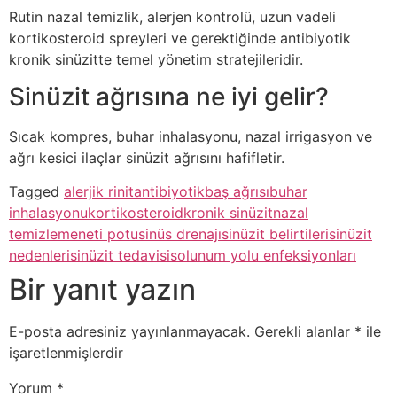
Rutin nazal temizlik, alerjen kontrolü, uzun vadeli
kortikosteroid spreyleri ve gerektiğinde antibiyotik
kronik sinüzitte temel yönetim stratejileridir.
Sinüzit ağrısına ne iyi gelir?
Sıcak kompres, buhar inhalasyonu, nazal irrigasyon ve
ağrı kesici ilaçlar sinüzit ağrısını hafifletir.
Tagged
alerjik rinit
antibiyotik
baş ağrısı
buhar
inhalasyonu
kortikosteroid
kronik sinüzit
nazal
temizleme
neti potu
sinüs drenajı
sinüzit belirtileri
sinüzit
nedenleri
sinüzit tedavisi
solunum yolu enfeksiyonları
Bir yanıt yazın
E-posta adresiniz yayınlanmayacak.
Gerekli alanlar
*
ile
işaretlenmişlerdir
Yorum
*