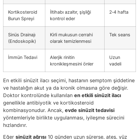
Kortikosteroid
İltihabı azaltır, şişliği
2‑4 hafta
Burun Spreyi
kontrol eder
Sinüs Drainajı
Kirli mukusun cerrahi
Tek seans
(Endoskopik)
olarak temizlenmesi
İmmün Tedavi
Alerjik rinitin
Uzun
kronikleşmesini önler
vadeli
En etkili sinüzit ilacı seçimi, hastanın semptom şiddetine
ve hastalığın akut ya da kronik olmasına göre değişir.
Doktor kontrolünde kullanılan
en etkili sinüzit ilacı
genellikle antibiyotik ve kortikosteroid
kombinasyonudur. Ancak,
evde sinüzit tedavisi
yöntemleriyle birlikte uygulanması, iyileşme sürecini
hızlandırır.
Eğer
sinüzit ağrısı
10 günden uzun sürerse, ateş, yüz