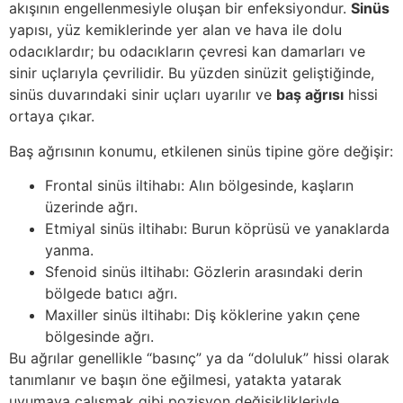
akışının engellenmesiyle oluşan bir enfeksiyondur.
Sinüs
yapısı, yüz kemiklerinde yer alan ve hava ile dolu
odacıklardır; bu odacıkların çevresi kan damarları ve
sinir uçlarıyla çevrilidir. Bu yüzden sinüzit geliştiğinde,
sinüs duvarındaki sinir uçları uyarılır ve
baş ağrısı
hissi
ortaya çıkar.
Baş ağrısının konumu, etkilenen sinüs tipine göre değişir:
Frontal sinüs iltihabı: Alın bölgesinde, kaşların
üzerinde ağrı.
Etmiyal sinüs iltihabı: Burun köprüsü ve yanaklarda
yanma.
Sfenoid sinüs iltihabı: Gözlerin arasındaki derin
bölgede batıcı ağrı.
Maxiller sinüs iltihabı: Diş köklerine yakın çene
bölgesinde ağrı.
Bu ağrılar genellikle “basınç” ya da “doluluk” hissi olarak
tanımlanır ve başın öne eğilmesi, yatakta yatarak
uyumaya çalışmak gibi pozisyon değişiklikleriyle