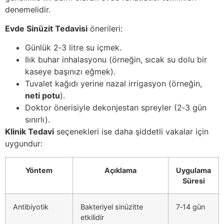
denemelidir.
Evde Sinüzit Tedavisi
önerileri:
Günlük 2‑3 litre su içmek.
Ilık buhar inhalasyonu (örneğin, sıcak su dolu bir
kaseye başınızı eğmek).
Tuvalet kağıdı yerine nazal irrigasyon (örneğin,
neti potu
).
Doktor önerisiyle dekonjestan spreyler (2‑3 gün
sınırlı).
Klinik Tedavi
seçenekleri ise daha şiddetli vakalar için
uygundur:
Yöntem
Açıklama
Uygulama
Süresi
Antibiyotik
Bakteriyel sinüzitte
7‑14 gün
etkilidir