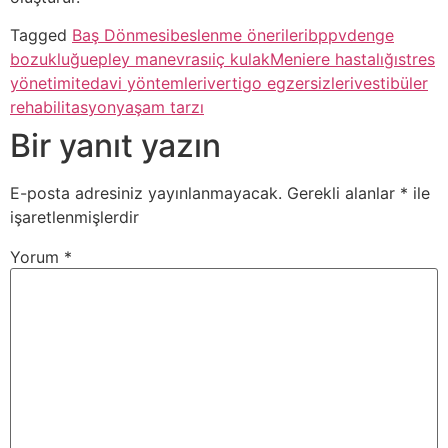
Tagged
Baş Dönmesi
beslenme önerileri
bppv
denge
bozukluğu
epley manevrası
iç kulak
Meniere hastalığı
stres
yönetimi
tedavi yöntemleri
vertigo egzersizleri
vestibüler
rehabilitasyon
yaşam tarzı
Bir yanıt yazın
E-posta adresiniz yayınlanmayacak.
Gerekli alanlar
*
ile
işaretlenmişlerdir
Yorum
*