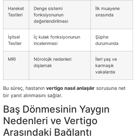
Hareket
Denge sistemi
İlk muayene
Testleri
fonksiyonunun
sırasında
değerlendirilmesi
İşitsel
İç kulak fonksiyonunun
Şüphe
Testler
incelenmesi
durumunda
MRI
Nörolojik nedenleri
İleri yaş ve
dışlamak
karmaşık
vakalarda
Bu süreç, hastanın
vertigo nasıl anlaşılır
sorusuna net
bir yanıt alınmasını sağlar.
Baş Dönmesinin Yaygın
Nedenleri ve Vertigo
Arasındaki Bağlantı