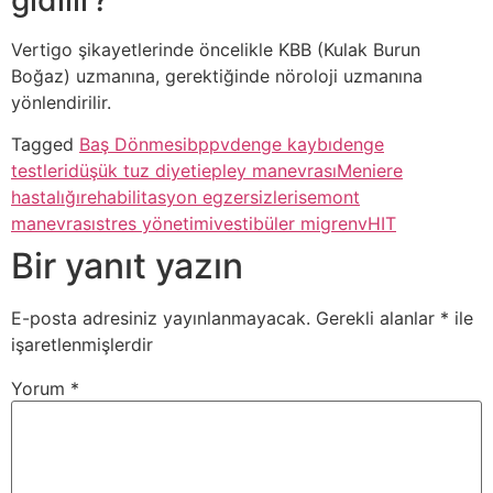
Vertigo şikayetlerinde öncelikle KBB (Kulak Burun
Boğaz) uzmanına, gerektiğinde nöroloji uzmanına
yönlendirilir.
Tagged
Baş Dönmesi
bppv
denge kaybı
denge
testleri
düşük tuz diyeti
epley manevrası
Meniere
hastalığı
rehabilitasyon egzersizleri
semont
manevrası
stres yönetimi
vestibüler migren
vHIT
Bir yanıt yazın
E-posta adresiniz yayınlanmayacak.
Gerekli alanlar
*
ile
işaretlenmişlerdir
Yorum
*