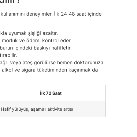
kullanımını deneyimler. İlk 24‑48 saat içinde
kla uyumak şişliği azaltır.
k morluk ve ödemi kontrol eder.
run içindeki baskıyı hafifletir.
rabilir.
i ağrı veya ateş görülürse hemen doktorunuza
a alkol ve sigara tüketiminden kaçınmak da
İlk 72 Saat
Hafif yürüyüş, aşamalı aktivite artışı