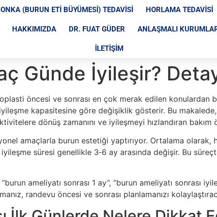
ONKA (BURUN ETI BÜYÜMESI) TEDAVISI
HORLAMA TEDAVISI
HAKKIMIZDA
DR. FUAT GÜDER
ANLAŞMALI KURUMLA
İLETIŞIM
aç Günde İyileşir? Deta
oplasti öncesi ve sonrası en çok merak edilen konulardan bir
 iyileşme kapasitesine göre değişiklik gösterir. Bu makalede
ktivitelere dönüş zamanını ve iyileşmeyi hızlandıran bakım ön
iyonel amaçlarla burun estetiği yaptırıyor. Ortalama olarak, h
 iyileşme süresi genellikle 3‑6 ay arasında değişir. Bu süre
 “burun ameliyatı sonrası 1 ay”, “burun ameliyatı sonrası iyi
manız, randevu öncesi ve sonrası planlamanızı kolaylaştırac
 İlk Günlerde Nelere Dikkat Ed