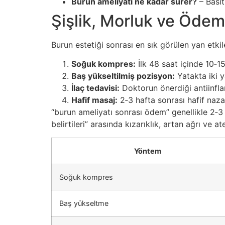
Burun ameliyatı ne kadar sürer?
– Basit
Şişlik, Morluk ve Ödem
Burun estetiği sonrası en sık görülen yan etkil
Soğuk kompres:
İlk 48 saat içinde 10‑15
Baş yükseltilmiş pozisyon:
Yatakta iki y
İlaç tedavisi:
Doktorun önerdiği antiinflam
Hafif masaj:
2‑3 hafta sonrası hafif naz
“burun ameliyatı sonrası ödem” genellikle 2‑3 h
belirtileri” arasında kızarıklık, artan ağrı ve a
Yöntem
Soğuk kompres
Baş yükseltme