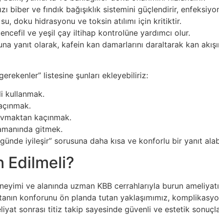
zı biber ve fındık bağışıklık sistemini güçlendirir, enfeksiyon 
su, doku hidrasyonu ve toksin atılımı için kritiktir.
encefil ve yeşil çay iltihap kontrolüne yardımcı olur.
una yanıt olarak, kafein kan damarlarını daraltarak kan akışın
rekenler” listesine şunları ekleyebiliriz:
i kullanmak.
açınmak.
ı ovmaktan kaçınmak.
amanında gitmek.
ünde iyileşir” sorusuna daha kısa ve konforlu bir yanıt alabi
 Edilmeli?
neyimi ve alanında uzman KBB cerrahlarıyla burun ameliyatı
tanın konforunu ön planda tutan yaklaşımımız, komplikasyon 
yat sonrası titiz takip sayesinde güvenli ve estetik sonuçla