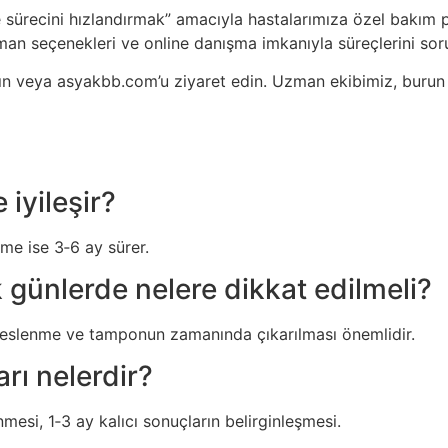
e sürecini hızlandırmak” amacıyla hastalarımıza özel bakım p
man seçenekleri ve online danışma imkanıyla süreçlerini soru
yın veya asyakbb.com’u ziyaret edin. Uzman ekibimiz, burun
iyileşir?
şme ise 3‑6 ay sürer.
k günlerde nelere dikkat edilmeli?
beslenme ve tamponun zamanında çıkarılması önemlidir.
rı nelerdir?
nmesi, 1‑3 ay kalıcı sonuçların belirginleşmesi.