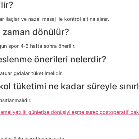
lir?
laçlar ve nazal masaj ile kontrol altına alınır.
ne zaman dönülür?
ğun spor 4‑6 hafta sonra önerilir.
slenme önerileri nelerdir?
atuar gıdalar tüketilmelidir.
kol tüketimi ne kadar süreyle sınır
sıtlanmalıdır.
ameliyatı
ilk günler
işe dönüş
iyileşme süreci
postoperatif ba
lanlar
*
ile işaretlenmişlerdir