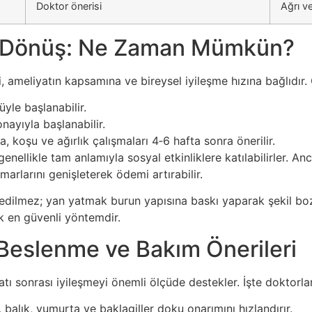
Doktor önerisi
Ağrı ve
na Dönüş: Ne Zaman Mümkün?
i, ameliyatın kapsamına ve bireysel iyileşme hızına bağlıdır.
üyle başlanabilir.
nayıyla başlanabilir.
, koşu ve ağırlık çalışmaları 4‑6 hafta sonra önerilir.
genellikle tam anlamıyla sosyal etkinliklere katılabilirler. A
marlarını genişleterek ödemi artırabilir.
edilmez; yan yatmak burun yapısına baskı yaparak şekil bozu
k en güvenli yöntemdir.
 Beslenme ve Bakım Önerileri
atı sonrası iyileşmeyi önemli ölçüde destekler. İşte doktorla
balık, yumurta ve baklagiller doku onarımını hızlandırır.