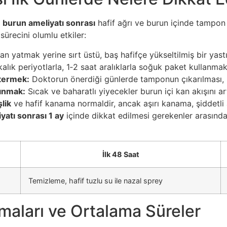
e
burun ameliyatı sonrası
hafif ağrı ve burun içinde tampon 
ürecini olumlu etkiler:
n yatmak yerine sırt üstü, baş hafifçe yükseltilmiş bir yastı
alık periyotlarla, 1‑2 saat aralıklarla soğuk paket kullanma
termek:
Doktorun önerdiği günlerde tamponun çıkarılması, bu
çınmak:
Sıcak ve baharatlı yiyecekler burun içi kan akışını artı
lik
ve hafif kanama normaldir, ancak aşırı kanama, şiddetl
yatı sonrası 1 ay
içinde dikkat edilmesi gerekenler arasınd
İlk 48 Saat
Temizleme, hafif tuzlu su ile nazal sprey
maları ve Ortalama Süreler