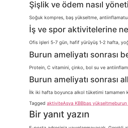
Şişlik ve ödem nasıl yöneti
Soğuk kompres, baş yükseltme, antiinflamatuar i
İş ve spor aktivitelerine 
Ofis işleri 5‑7 gün, hafif yürüyüş 1‑2 hafta, yo
Burun ameliyatı sonrası be
Protein, C vitamini, çinko, bol su ve antiinflam
Burun ameliyatı sonrası al
İlk iki hafta boyunca alkol tüketimi tamamen kı
Tagged
aktivite
Asya KBB
baş yükseltme
burun 
Bir yanıt yazın
E-posta adresiniz yayınlanmayacak.
Gerekli a