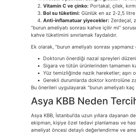
Vitamin C ve çinko:
Portakal, çilek, kırmı
Bol su tüketimi:
Günlük en az 2‑2,5 litre 
Anti‑inflamatuar yiyecekler:
Zerdeçal, z
“burun ameliyatı sonrası kahve içilir mi” sorus
kahve tüketimini sınırlamak faydalıdır.
Ek olarak, “burun ameliyatı sonrası yapmanız ge
Doktorun önerdiği nazal spreyleri düzenl
Sigara ve tütün ürünlerinden tamamen k
Yüz temizliğinde nazik hareketler; aşır
Gerekli durumlarda doktor kontrolüne z
Bu önerileri uygulayarak “burun ameliyatı kaç g
Asya KBB Neden Tercih
Asya KBB, İstanbul’da uzun yıllara dayanan de
ekipman, kişiye özel tedavi planlaması ve has
ameliyat öncesi detaylı değerlendirme ve ameli