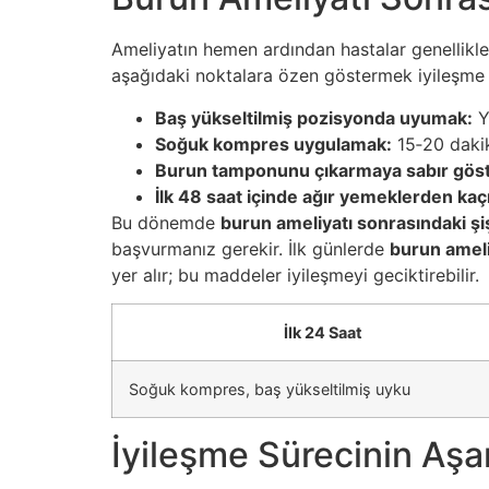
Ameliyatın hemen ardından hastalar genellikl
aşağıdaki noktalara özen göstermek iyileşme s
Baş yükseltilmiş pozisyonda uyumak:
Ya
Soğuk kompres uygulamak:
15‑20 dakik
Burun tamponunu çıkarmaya sabır gös
İlk 48 saat içinde ağır yemeklerden ka
Bu dönemde
burun ameliyatı sonrasındaki şiş
başvurmanız gerekir. İlk günlerde
burun ameli
yer alır; bu maddeler iyileşmeyi geciktirebilir.
İlk 24 Saat
Soğuk kompres, baş yükseltilmiş uyku
İyileşme Sürecinin Aşa