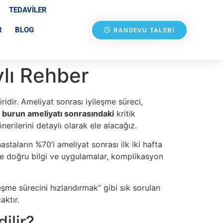
TEDAVILER
R
BLOG
RANDEVU TALEBI
ylı Rehber
idir. Ameliyat sonrası iyileşme süreci,
,
burun ameliyatı sonrasındaki
kritik
erilerini detaylı olarak ele alacağız.
astaların %70’i ameliyat sonrası ilk iki hafta
çte doğru bilgi ve uygulamalar, komplikasyon
leşme sürecini hızlandırmak” gibi sık sorulan
aktır.
ilir?