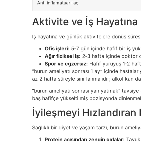
Anti‑inflamatuar ilaç
Aktivite ve İş Hayatı
İş hayatına ve günlük aktivitelere dönüş süres
Ofis işleri:
5‑7 gün içinde hafif bir iş yük
Ağır fiziksel iş:
2‑3 hafta içinde doktor o
Spor ve egzersiz:
Hafif yürüyüş 1‑2 hafta
“burun ameliyatı sonrası 1 ay” içinde hastalar 
az 2 hafta süreyle sınırlanmalıdır; alkol kan da
“burun ameliyatı sonrası yan yatmak” tavsiye 
baş hafifçe yükseltilmiş pozisyonda dinlenme
İyileşmeyi Hızlandıran
Sağlıklı bir diyet ve yaşam tarzı, burun ameliy
Protein açısından zengin gıdalar:
Tavuk, 