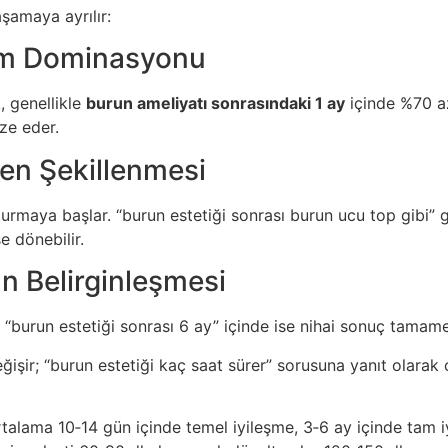
aşamaya ayrılır:
Ödem Dominasyonu
k, genellikle
burun ameliyatı sonrasındaki 1 ay
içinde %70 az
ize eder.
den Şekillenmesi
rmaya başlar. “burun estetiği sonrası burun ucu top gibi”
e dönebilir.
ın Belirginleşmesi
. “burun estetiği sonrası 6 ay” içinde ise nihai sonuç tamam
eğişir; “burun estetiği kaç saat sürer” sorusuna yanıt olarak
talama 10‑14 gün içinde temel iyileşme, 3‑6 ay içinde tam i