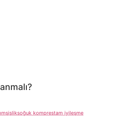
lanmalı?
kım
şişlik
soğuk kompres
tam iyileşme