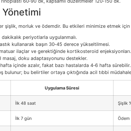
 rinoplasti 60‑90 dk, kapsamlı düzeltmeler 120‑150 dk.
 Yönetimi
er şişlik, morluk ve ödemdir. Bu etkileri minimize etmek için
 dakikalık periyotlarla uygulanmalı.
astık kullanarak başın 30‑45 derece yükseltilmesi.
atuar ilaçlar ve gerektiğinde kortikosteroid enjeksiyonları
al masaj, doku adaptasyonunu destekler.
afta içinde azalır, fakat bazı hastalarda 4‑6 hafta sürebilir
teş bulunur; bu belirtiler ortaya çıktığında acil tıbbi müdahale
Uygulama Süresi
İlk 48 saat
Şişlik
İlk 7 gün
Ödem 